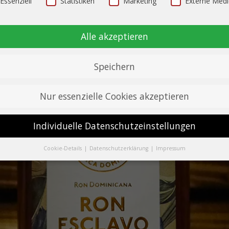
Essenziell
Statistiken
Marketing
Externe Med
Alle akzeptieren
Speichern
Nur essenzielle Cookies akzeptieren
Individuelle Datenschutzeinstellungen
Cookie-Details
Datenschutzerklärung
Impressum
Datenschutzeinstellungen
Sie unter 16 Jahre alt sind und Ihre Zustimmung zu freiwilligen Diens
 möchten, müssen Sie Ihre Erziehungsberechtigten um Erlaubnis bitt
erwenden Cookies und andere Technologien auf unserer Website. Ein
hnen sind essenziell, während andere uns helfen, diese Website und I
rung zu verbessern.
Personenbezogene Daten können verarbeitet we