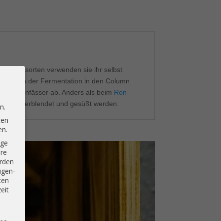
lle Rumsorten verwenden sie ihr selbst
eils nach der Fermentation in den Column
sche Eichenfässer ab. Anders als beim
Ron
inander verblendet und gesüßt werden.
n.
ten
en.
ige
hre
rden
igen-
ten
eit