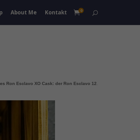
0
p
About Me
Kontakt

des Ron Esclavo XO Cask: der Ron Esclavo 12
.