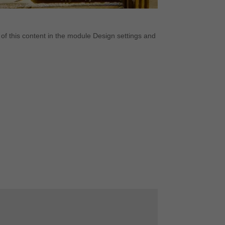
Marketing
 of this content in the module Design settings and
ites
Externe Medien
g
iff
ressum