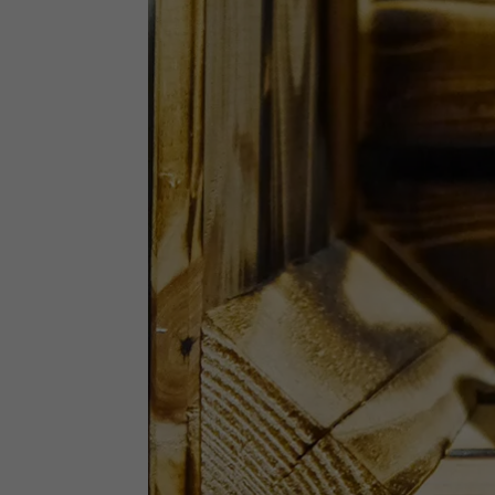
(z. B
und I
finde
Hier 
Einwi
anzei
Al
Nu
Daten
Ess
Esse
einw
Sta
Stat
vers