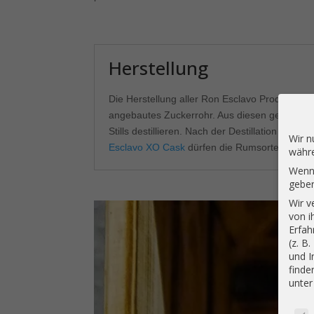
Herstellung
Die Herstellung aller Ron Esclavo Produkte e
angebautes Zuckerrohr. Aus diesen gewinnen s
Stills destillieren. Nach der Destillation fül
Wir n
Esclavo XO Cask
dürfen die Rumsorten vom Ro
währe
Wenn 
geben
Wir v
von i
Erfah
(z. B
und I
finde
unte
Daten