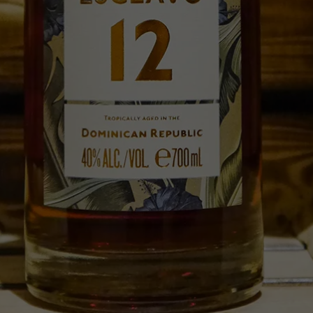
. IP-Adressen), z. B. für personalisierte Anzeigen und Inhalte oder Anze
nhaltsmessung.
Weitere Informationen über die Verwendung Ihrer Da
n Sie in unserer
Datenschutzerklärung
.
finden Sie eine Übersicht über alle verwendeten Cookies. Sie können I
lligung zu ganzen Kategorien geben oder sich weitere Informationen
gen lassen und so nur bestimmte Cookies auswählen.
le akzeptieren
Speichern
r essenzielle Cookies akzeptieren
schutzeinstellungen
enziell (1)
nzielle Cookies ermöglichen grundlegende Funktionen und sind für die
andfreie Funktion der Website erforderlich.
Cookie-Informationen anzeigen
tistiken (2)
istik Cookies erfassen Informationen anonym. Diese Informationen helfen uns 
tehen, wie unsere Besucher unsere Website nutzen.