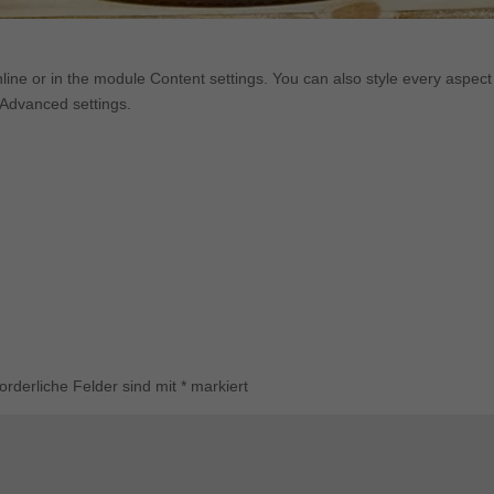
Cookie-Informationen anzeigen
keting (1)
nline or in the module Content settings. You can also style every aspect
eting-Cookies werden von Drittanbietern oder Publishern verwendet, um
 Advanced settings.
onalisierte Werbung anzuzeigen. Sie tun dies, indem sie Besucher über Webs
eg verfolgen.
Cookie-Informationen anzeigen
erne Medien (7)
lte von Videoplattformen und Social-Media-Plattformen werden standardmäßi
kiert. Wenn Cookies von externen Medien akzeptiert werden, bedarf der Zugr
iese Inhalte keiner manuellen Einwilligung mehr.
Cookie-Informationen anzeigen
ered by Borlabs Cookie
Datenschutzerklärung
Imp
forderliche Felder sind mit
*
markiert