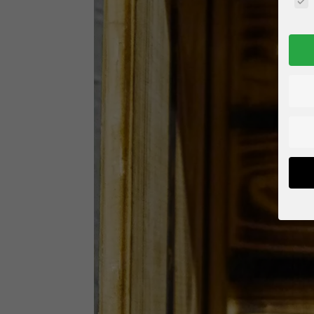
Wenn 
geben
Wir v
von i
Erfah