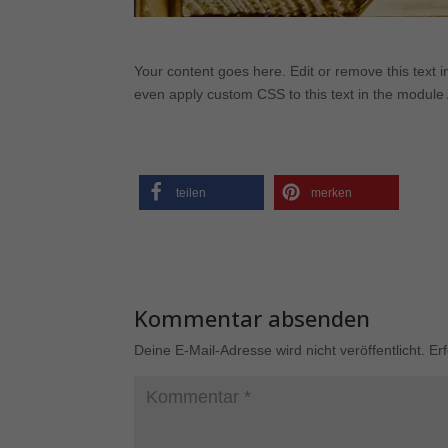
Mar
Your content goes here. Edit or remove this text i
Mark
even apply custom CSS to this text in the module
pers
hinw
Ext
teilen
merken
Inha
bloc
auf d
pow
Kommentar absenden
Deine E-Mail-Adresse wird nicht veröffentlicht.
Er