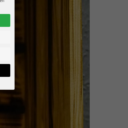
ien
ten
en.
ige
hre
rden