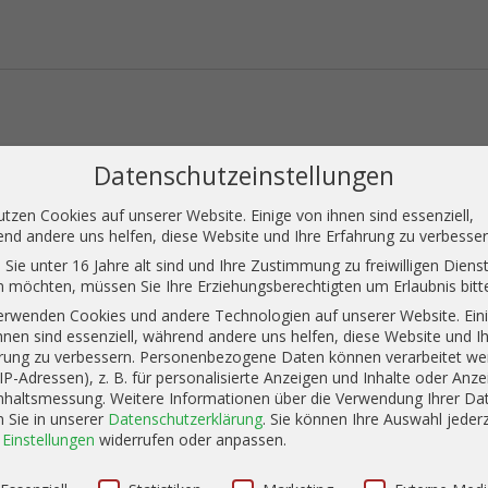
rfolgt bei Alcoholes Finos Dominicanos nach demselben Vorgehen. Für a
Datenschutzeinstellungen
ie zum einen den Zuckerrohsaft als auch die Melasse, welche sie jew
len sie den entstandenen Rum sowohl in amerikanische als auch französi
utzen Cookies auf unserer Website. Einige von ihnen sind essenziell,
n Esclavo 12 aber nur zwischen 6 bis 12 Jahre reifen bevor sie mite
nd andere uns helfen, diese Website und Ihre Erfahrung zu verbesser
Sie unter 16 Jahre alt sind und Ihre Zustimmung zu freiwilligen Diens
 möchten, müssen Sie Ihre Erziehungsberechtigten um Erlaubnis bitt
erwenden Cookies und andere Technologien auf unserer Website. Ein
hnen sind essenziell, während andere uns helfen, diese Website und I
rung zu verbessern.
Personenbezogene Daten können verarbeitet we
. IP-Adressen), z. B. für personalisierte Anzeigen und Inhalte oder Anze
nhaltsmessung.
Weitere Informationen über die Verwendung Ihrer Da
n Sie in unserer
Datenschutzerklärung
.
Sie können Ihre Auswahl jederz
r
Einstellungen
widerrufen oder anpassen.
schutzeinstellungen