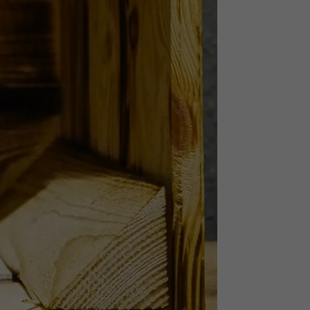
igen-
ten
hre
Zurück
Statistiken
zu