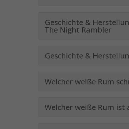
(z. B
und I
finde
Hier 
Geschichte & Herstellu
Einwi
The Night Rambler
anzei
Al
Geschichte & Herstellun
Nu
Daten
Ess
Welcher weiße Rum sch
Esse
einw
Welcher weiße Rum ist 
Sta
Stat
vers