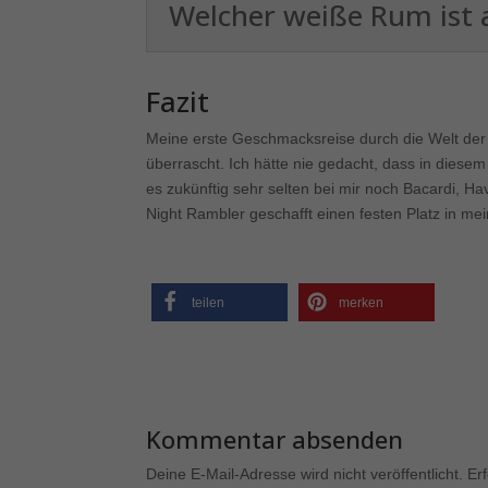
Welcher weiße Rum ist 
Mar
Mark
Fazit
pers
hinw
Meine erste Geschmacksreise durch die Welt der
überrascht. Ich hätte nie gedacht, dass in die
es zukünftig sehr selten bei mir noch Bacardi, 
Ext
Night Rambler geschafft einen festen Platz in m
Inha
bloc
auf d
teilen
merken
pow
Kommentar absenden
Deine E-Mail-Adresse wird nicht veröffentlicht.
Er