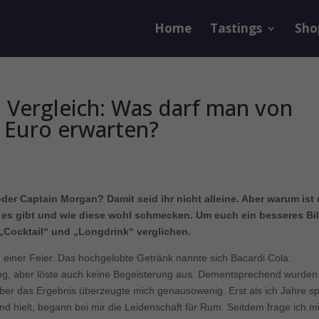
Home
Tastings
Sho
 Vergleich: Was darf man von
 Euro erwarten?
der Captain Morgan? Damit seid ihr nicht alleine. Aber warum ist
n es gibt und wie diese wohl schmecken. Um euch ein besseres Bi
 „Cocktail“ und „Longdrink“ verglichen.
einer Feier. Das hochgelobte Getränk nannte sich Bacardi Cola.
ng, aber löste auch keine Begeisterung aus. Dementsprechend wurden
er das Ergebnis überzeugte mich genausowenig. Erst als ich Jahre sp
 hielt, begann bei mir die Leidenschaft für Rum. Seitdem frage ich m