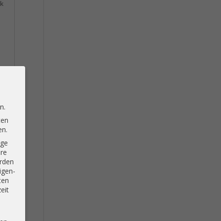
ck
t
n.
ten
en.
ige
hre
rden
igen-
ten
eit