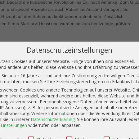
h Bacardi die kubanische Revolution ins Exil nach Amerika. Zum Glü
fen und sowohl Rezepte als auch Patent ins Ausland verlagert. So
l Rezept auf den Bahamas direkt wieder aufnehmen. Zusätzlich
ischen Firma Martini & Rossi und wurden so zum heutzutage größten
Datenschutzeinstellungen
rd nach eigenen Angaben immer noch nach dem alten Rezept hergestell
, dass die Basis Zuckerrohrmelasse bildet und angeblich mit demselben
utzen Cookies auf unserer Website. Einige von ihnen sind essenziell,
h das Destillat in amerikanischen Weißeichefässern gelagert wird,
nd andere uns helfen, diese Website und Ihre Erfahrung zu verbesser
g von negativen Einflüssen. Nach der erfolgreichen Reifung nimmt der
Sie unter 16 Jahre alt sind und Ihre Zustimmung zu freiwilligen Diens
blendung vor und filtriert den Blend insgesamt noch dreimal um die
 möchten, müssen Sie Ihre Erziehungsberechtigten um Erlaubnis bitt
erwenden Cookies und andere Technologien auf unserer Website. Ein
hnen sind essenziell, während andere uns helfen, diese Website und I
rung zu verbessern.
Personenbezogene Daten können verarbeitet we
. IP-Adressen), z. B. für personalisierte Anzeigen und Inhalte oder Anze
nhaltsmessung.
Weitere Informationen über die Verwendung Ihrer Da
n Sie in unserer
Datenschutzerklärung
.
Sie können Ihre Auswahl jederz
r
Einstellungen
widerrufen oder anpassen.
schutzeinstellungen