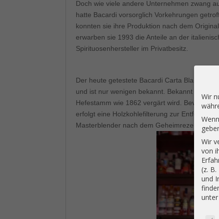
Doch wie viele andere Unternehmen zwang auc
hatte Bacardi vorsorglich Vorkehrungen getrof
konnten sie ihre Produktion nach dem Origina
erwarben sie 1993 die Anteile an der italien
Spirituosenhersteller im Privatbesitz.
Der heute getestete Bacardi Carta Blanca wi
und ist nur wenigen bekannt. Bekannt ist nur
Wir n
Hefestamm wie 1862 vergärt wird. Bevor jedoc
währe
erfolgt eine Holzkohlefilterung zur Entfernun
Wenn 
Masterblender nach dem Geheimrezept die Ver
geben
Wir v
von i
Erfah
(z. B
und I
finde
unte
Daten