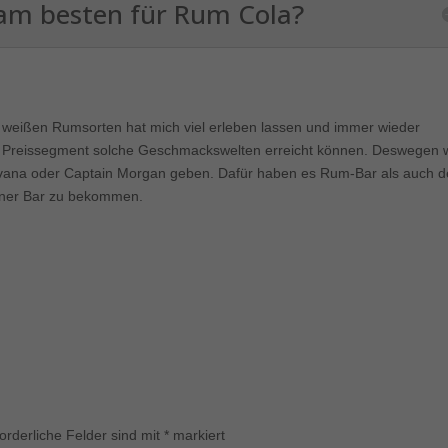
Cookie-Informationen anzeigen
am besten für Rum Cola?
keting (1)
eting-Cookies werden von Drittanbietern oder Publishern verwendet, um
onalisierte Werbung anzuzeigen. Sie tun dies, indem sie Besucher über Webs
eg verfolgen.
 weißen Rumsorten hat mich viel erleben lassen und immer wieder
Cookie-Informationen anzeigen
sem Preissegment solche Geschmackswelten erreicht können. Deswegen 
Havana oder Captain Morgan geben. Dafür haben es Rum-Bar als auch d
erne Medien (7)
einer Bar zu bekommen.
lte von Videoplattformen und Social-Media-Plattformen werden standardmäßi
kiert. Wenn Cookies von externen Medien akzeptiert werden, bedarf der Zugr
iese Inhalte keiner manuellen Einwilligung mehr.
Cookie-Informationen anzeigen
ered by Borlabs Cookie
Datenschutzerklärung
Imp
forderliche Felder sind mit
*
markiert