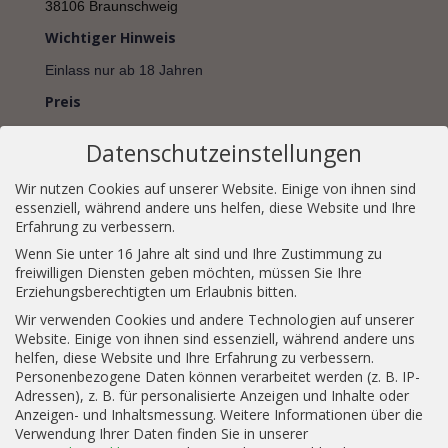
38106 Braunschweig
Wichtiger Hinweis
Einlass nur ab 18 Jahren
Preis
EUR 99,90
Datenschutzeinstellungen
Wir nutzen Cookies auf unserer Website. Einige von ihnen sind
essenziell, während andere uns helfen, diese Website und Ihre
Erfahrung zu verbessern.
JETZT TICKETS SICHERN
Wenn Sie unter 16 Jahre alt sind und Ihre Zustimmung zu
freiwilligen Diensten geben möchten, müssen Sie Ihre
Ablauf
Erziehungsberechtigten um Erlaubnis bitten.
Bei diesem Tasting besonderen Tastring widmen wir uns
Wir verwenden Cookies und andere Technologien auf unserer
Website. Einige von ihnen sind essenziell, während andere uns
dem Premiumsegment der Rumwelt. Gemeinsam
helfen, diese Website und Ihre Erfahrung zu verbessern.
verkosten wir 5 verschiedene Rumsorten und lernen so
Personenbezogene Daten können verarbeitet werden (z. B. IP-
die Welt der besonderen Aromen kennen.Wir schauen
Adressen), z. B. für personalisierte Anzeigen und Inhalte oder
Anzeigen- und Inhaltsmessung.
Weitere Informationen über die
gemeinsam wie unterschiedlich die einzelnen Länder
Verwendung Ihrer Daten finden Sie in unserer
schmecken, welche Einflüsse eine besonders lange