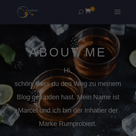
0

ABOUT ME
Hi,
schön, dass du den Weg zu meinem
Blog gefunden hast. Mein Name ist
Marcel und ich bin der Inhaber der
Marke Rumprobiert.