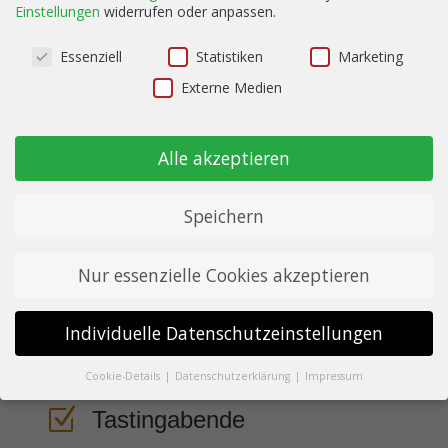
Einstellungen
widerrufen oder anpassen.
Datenschutzeinstellungen
Essenziell
Statistiken
Marketing
Externe Medien
Alle akzeptieren
Speichern
Nur essenzielle Cookies akzeptieren
Rum Reviews
Z
Individuelle Datenschutzeinstellungen
Meine ehrlichen Eindrücke zu den
Rumsortren
Cookie-Details
Datenschutzerklärung
Impressum
Datenschutzeinstellungen
Z
Tastingabende
Wenn Sie unter 16 Jahre alt sind und Ihre Zustimmung zu