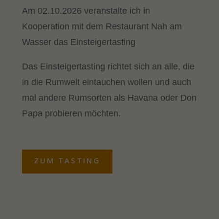
Cookie-Informationen anzeigen
Am 02.10.2026 veranstalte ich in
Stat
Statistiken (2)
Kooperation mit dem Restaurant Nah am
Statistik Cookies erfassen Informationen anonym. Diese
Wasser das Einsteigertasting
Informationen helfen uns zu verstehen, wie unsere Besucher unsere
Website nutzen.
Das Einsteigertasting richtet sich an alle, die
Cookie-Informationen anzeigen
in die Rumwelt eintauchen wollen und auch
Mark
Marketing (1)
mal andere Rumsorten als Havana oder Don
Marketing-Cookies werden von Drittanbietern oder Publishern
Papa probieren möchten.
verwendet, um personalisierte Werbung anzuzeigen. Sie tun dies,
indem sie Besucher über Websites hinweg verfolgen.
Cookie-Informationen anzeigen
Exte
Externe Medien (7)
ZUM TASTING
Inhalte von Videoplattformen und Social-Media-Plattformen werden
standardmäßig blockiert. Wenn Cookies von externen Medien
akzeptiert werden, bedarf der Zugriff auf diese Inhalte keiner
manuellen Einwilligung mehr.
Cookie-Informationen anzeigen