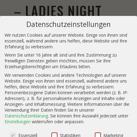
– LADIES NIGHT
Datenschutzeinstellungen
Am 04.09.2026 veranstalte ich in
Wir nutzen Cookies auf unserer Website. Einige von ihnen sind
Kooperation mit dem Restaurant Nah am
essenziell, während andere uns helfen, diese Website und Ihre
Erfahrung zu verbessern.
Wasser das Aperitif Tasting
Wenn Sie unter 16 Jahre alt sind und Ihre Zustimmung zu
freiwilligen Diensten geben möchten, müssen Sie Ihre
Ein Tasting für alle, die Aperol Spritz mögen,
Erziehungsberechtigten um Erlaubnis bitten.
aber Lust haben, ihren Horizont zu erweitern
Wir verwenden Cookies und andere Technologien auf unserer
Website. Einige von ihnen sind essenziell, während andere uns
– unkompliziert, genussvoll und mit Blick
helfen, diese Website und Ihre Erfahrung zu verbessern.
aufs Wesentliche: den Spaß am Entdecken.
Personenbezogene Daten können verarbeitet werden (z. B. IP-
Adressen), z. B. für personalisierte Anzeigen und Inhalte oder
Anzeigen- und Inhaltsmessung.
Weitere Informationen über die
Verwendung Ihrer Daten finden Sie in unserer
Datenschutzerklärung
.
Sie können Ihre Auswahl jederzeit unter
Einstellungen
widerrufen oder anpassen.
ZUM TASTING
Datenschutzeinstellungen
Essenziell
Statistiken
Marketing