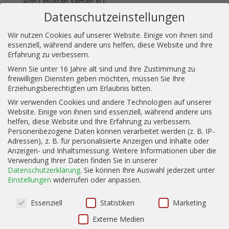
Ron Cihuatan Xaman XO
Datenschutzeinstellungen
HSE Black Sheriff – Ausflug in die Whiskywelt
HSE Habitation Saint Etienne Single Malt Finish 2005
Wir nutzen Cookies auf unserer Website. Einige von ihnen sind
essenziell, während andere uns helfen, diese Website und Ihre
Clement Rhum Vieux Rare Cask Tokaj Finish: Viel
Erfahrung zu verbessern.
Weisheit in jungen Jahren
Wenn Sie unter 16 Jahre alt sind und Ihre Zustimmung zu
Tante Hilde: Ein echter Marmeladenrum
freiwilligen Diensten geben möchten, müssen Sie Ihre
Erziehungsberechtigten um Erlaubnis bitten.
Wir verwenden Cookies und andere Technologien auf unserer
Website. Einige von ihnen sind essenziell, während andere uns
helfen, diese Website und Ihre Erfahrung zu verbessern.
Personenbezogene Daten können verarbeitet werden (z. B. IP-
Adressen), z. B. für personalisierte Anzeigen und Inhalte oder
Anzeigen- und Inhaltsmessung.
Weitere Informationen über die
←
Braunschweig probiert Rum - Einsteigertasting -
Verwendung Ihrer Daten finden Sie in unserer
März
Datenschutzerklärung
.
Sie können Ihre Auswahl jederzeit unter
Einstellungen
widerrufen oder anpassen.
Rumprobiert Shop
→
Datenschutzeinstellungen
Essenziell
Statistiken
Marketing
Externe Medien