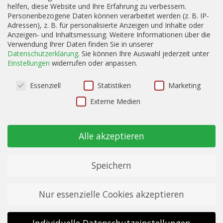
Als zweites widmen wir uns dem Ron Cihuatan
helfen, diese Website und Ihre Erfahrung zu verbessern.
Cinabrio, welcher zwischen 12 – 14 Jahre alt ist. Ich bin
Personenbezogene Daten können verarbeitet werden (z. B. IP-
Adressen), z. B. für personalisierte Anzeigen und Inhalte oder
sehr gespannt was sich getan hat bei ca 4 Jahren
Anzeigen- und Inhaltsmessung.
Weitere Informationen über die
längerer Reifung zum Indigo. An dieser Stelle möchte
Verwendung Ihrer Daten finden Sie in unserer
ich auch gerne nochmal erwähnen, dass ich trotz...
Datenschutzerklärung
.
Sie können Ihre Auswahl jederzeit unter
Einstellungen
widerrufen oder anpassen.
Datenschutzeinstellungen
Essenziell
Statistiken
Marketing
Externe Medien
Alle akzeptieren
Speichern
Nur essenzielle Cookies akzeptieren
Ron Cihuatan Indigo: Schokogrüße aus El
Salvador