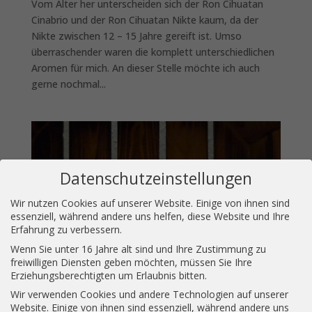
Vom Alter her unterscheiden sich der Ron Cihuatan
Cinabrio und der Ron Cihuatan Nikte kaum, da der
Nikte zwischen 12 – 15 Jahre gereift ist. Umso
überraschender waren die komplett unterschiedlichen
Aromen für mich. An dieser Stelle möchte ich auch
gerne nochmal...
Datenschutzeinstellungen
Wir nutzen Cookies auf unserer Website. Einige von ihnen sind
essenziell, während andere uns helfen, diese Website und Ihre
Erfahrung zu verbessern.
Wenn Sie unter 16 Jahre alt sind und Ihre Zustimmung zu
freiwilligen Diensten geben möchten, müssen Sie Ihre
Erziehungsberechtigten um Erlaubnis bitten.
Wir verwenden Cookies und andere Technologien auf unserer
Ron Cihuatan Cinabrio: Rum küsst Orange
Website. Einige von ihnen sind essenziell, während andere uns